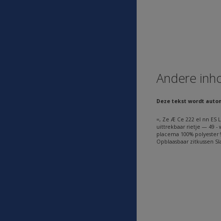
Andere inh
Deze tekst wordt auto
=, Ze Æ Ce 222 el nn ES 
uittrekbaar rietje — 49 - 
placema 100% polyester 9
Opblaasbaar zitkussen Sl