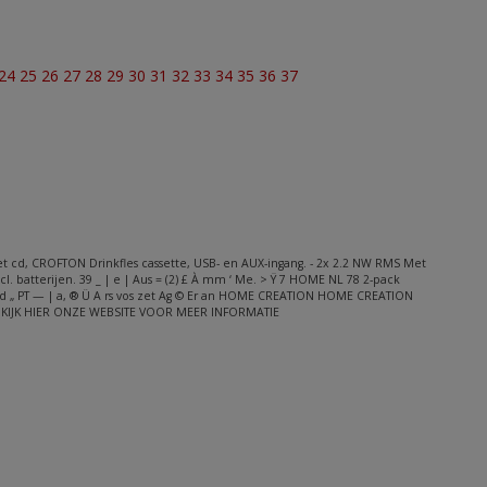
24
25
26
27
28
29
30
31
32
33
34
35
36
37
t cd, CROFTON Drinkfles cassette, USB- en AUX-ingang. - 2x 2.2 NW RMS Met
xcl. batterijen. 39 _ | e | Aus = (2) £ À mm ‘ Me. > Ÿ 7 HOME NL 78 2-pack
 nd „ PT — | a, ® Ü A rs vos zet Ag © Er an HOME CREATION HOME CREATION
 24 KIJK HIER ONZE WEBSITE VOOR MEER INFORMATIE