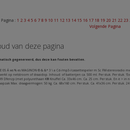
Pagina :
1
2
3
4
5
6
7
8
9
10
11
12
13
14
15
16
17
18
19
20
21
22
23
Volgende Pagina
oud van deze pagina
matisch gegenereerd, dus deze kan fouten bevatten.
LE 05 Á ws % es MAGINON © & &* 3 \ a Cd-/mp3-/cassettespeler m Sc FM-stereoradio me
werkt op netstroom of draaidop. Inhoud: of batterijen ca. 500 ml. Per stuk. Per stuk. ‘E
9 Dfenzp (met polyurethaan €® Knuffel Ca. 33x46 cm. Ca. 25 cm. Per stuk. En ë > in
aapzak Max. draagvermogen: 50 kg. Ca. 68x160 cm. Per stuk. Ca. 41x36 cm. Per stuk.