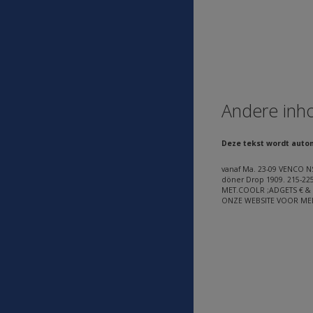
Andere inh
Deze tekst wordt auto
vanaf Ma. 23-09 VENCO NS
döner Drop 1909. 215-225 
MET.COOLR ;ADGETS € & FI
ONZE WEBSITE VOOR ME