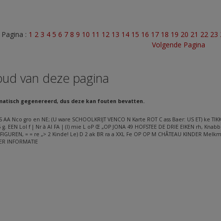
Pagina :
1
2
3
4
5
6
7
8
9
10
11
12
13
14
15
16
17
18
19
20
21
22
23
Volgende Pagina
oud van deze pagina
matisch gegenereerd, dus deze kan fouten bevatten.
 AA Nco gro en NE; (U ware SCHOOLKRIJT VENCO N Karte ROT C ass Baer: US ET) ke TIKK
g. EEN Lol f | Nr à AI FA | (I) mie L oP Œ „OP JONA 49 HOFSTEE DE DRIE EIKEN rh, Knabber
GUREN, = = re „> 2 Kinde! Le) D 2 ak BR ra a XXL Fe OP OP M CHÂTEAU KINDER Melkmuis 3
ER INFORMATIE