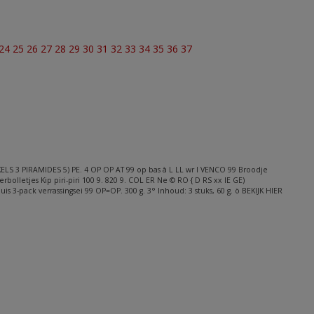
24
25
26
27
28
29
30
31
32
33
34
35
36
37
ELS 3 PIRAMIDES 5) PE. 4 OP OP AT 99 op bas à L LL wr l VENCO 99 Broodje
bolletjes Kip piri-piri 100 9. 820 9. COL ER Ne © RO { D RS xx IE GE)
-pack verrassingsei 99 OP=OP. 300 g. 3° Inhoud: 3 stuks, 60 g. ö BEKIJK HIER